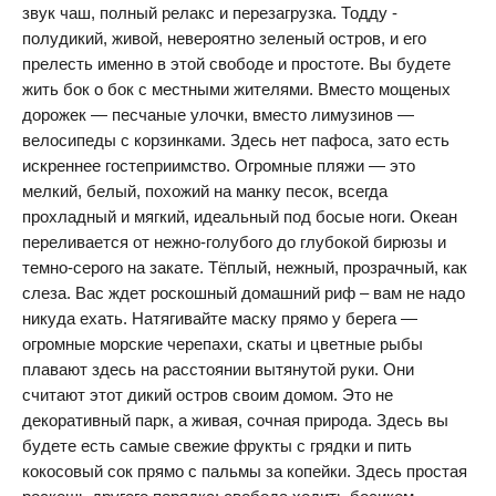
звук чаш, полный релакс и перезагрузка. Тодду -
полудикий, живой, невероятно зеленый остров, и его
прелесть именно в этой свободе и простоте. Вы будете
жить бок о бок с местными жителями. Вместо мощеных
дорожек — песчаные улочки, вместо лимузинов —
велосипеды с корзинками. Здесь нет пафоса, зато есть
искреннее гостеприимство. Огромные пляжи — это
мелкий, белый, похожий на манку песок, всегда
прохладный и мягкий, идеальный под босые ноги. Океан
переливается от нежно-голубого до глубокой бирюзы и
темно-серого на закате. Тёплый, нежный, прозрачный, как
слеза. Вас ждет роскошный домашний риф – вам не надо
никуда ехать. Натягивайте маску прямо у берега —
огромные морские черепахи, скаты и цветные рыбы
плавают здесь на расстоянии вытянутой руки. Они
считают этот дикий остров своим домом. Это не
декоративный парк, а живая, сочная природа. Здесь вы
будете есть самые свежие фрукты с грядки и пить
кокосовый сок прямо с пальмы за копейки. Здесь простая