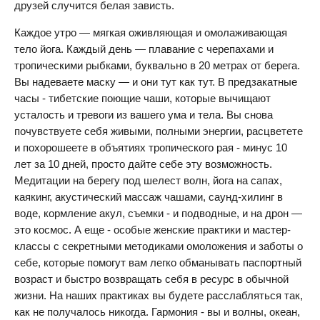
друзей случится белая зависть.
Каждое утро — мягкая оживляющая и омолаживающая
тело йога. Каждый день — плавание с черепахами и
тропическими рыбками, буквально в 20 метрах от берега.
Вы надеваете маску — и они тут как тут. В предзакатные
часы - тибетские поющие чаши, которые вычищают
усталость и тревоги из вашего ума и тела. Вы снова
почувствуете себя живыми, полными энергии, расцветете
и похорошеете в объятиях тропического рая - минус 10
лет за 10 дней, просто дайте себе эту возможность.
Медитации на берегу под шелест волн, йога на сапах,
каякинг, акустический массаж чашами, саунд-хилинг в
воде, кормление акул, съемки - и подводные, и на дрон —
это космос. А еще - особые женские практики и мастер-
классы с секретными методиками омоложения и заботы о
себе, которые помогут вам легко обманывать паспортный
возраст и быстро возвращать себя в ресурс в обычной
жизни. На наших практиках вы будете расслабляться так,
как не получалось никогда. Гармония - вы и волны, океан,