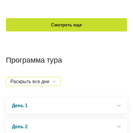
Смотреть еще
Программа тура
Раскрыть все дни
День 1
9:30 Прилетаем в аэропорт столицы Мальдив
День 2
Мале.