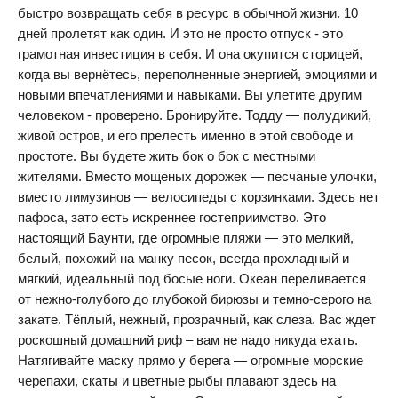
быстро возвращать себя в ресурс в обычной жизни. 10
дней пролетят как один. И это не просто отпуск - это
грамотная инвестиция в себя. И она окупится сторицей,
когда вы вернётесь, переполненные энергией, эмоциями и
новыми впечатлениями и навыками. Вы улетите другим
человеком - проверено. Бронируйте. Тодду — полудикий,
живой остров, и его прелесть именно в этой свободе и
простоте. Вы будете жить бок о бок с местными
жителями. Вместо мощеных дорожек — песчаные улочки,
вместо лимузинов — велосипеды с корзинками. Здесь нет
пафоса, зато есть искреннее гостеприимство. Это
настоящий Баунти, где огромные пляжи — это мелкий,
белый, похожий на манку песок, всегда прохладный и
мягкий, идеальный под босые ноги. Океан переливается
от нежно-голубого до глубокой бирюзы и темно-серого на
закате. Тёплый, нежный, прозрачный, как слеза. Вас ждет
роскошный домашний риф – вам не надо никуда ехать.
Натягивайте маску прямо у берега — огромные морские
черепахи, скаты и цветные рыбы плавают здесь на