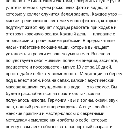
поплавать с гигантскими скатами, покормить акул с рук и
улететь домой с кучей роскошных фото и видео, от
которых у коллег случится белая зависть. Каждое утро —
мягкие тренировки по системе умного фитнеса, которые
подтянут живот, научат ягодицы работать при ходьбе и
отстроят красивую осанку. Каждый день — плавание с
черепахами и тропическими рыбками. В предзакатные
часы - тибетские поющие чаши, которые вычищают
усталость и тревоги из вашего ума и тела. Вы снова
почувствуете себя живыми, полными энергии, засияете,
расцветете и похорошеете - минус 10 лет за 10 дней,
просто дайте себе эту возможность. Медитации на берегу
под шелест волн, йога на сапах, каякинг, акустический
массаж чашами, саунд-хилинг в воде — это космос. Вы
будете расслабляться на практиках так, как не
получалось никогда. Гармония - вы и волны, океан, звук
чаш, полный релакс и перезагрузка. А еще - особые
женские практики и мастер-классы с секретными
методиками омоложения и заботы о себе, которые
помогут вам легко обманывать паспортный возраст и