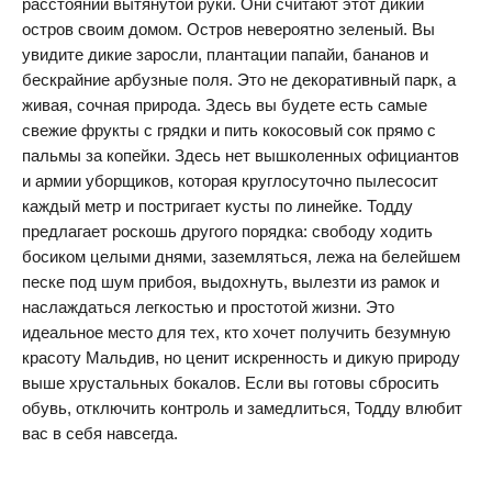
расстоянии вытянутой руки. Они считают этот дикий
остров своим домом. Остров невероятно зеленый. Вы
увидите дикие заросли, плантации папайи, бананов и
бескрайние арбузные поля. Это не декоративный парк, а
живая, сочная природа. Здесь вы будете есть самые
свежие фрукты с грядки и пить кокосовый сок прямо с
пальмы за копейки. Здесь нет вышколенных официантов
и армии уборщиков, которая круглосуточно пылесосит
каждый метр и постригает кусты по линейке. Тодду
предлагает роскошь другого порядка: свободу ходить
босиком целыми днями, заземляться, лежа на белейшем
песке под шум прибоя, выдохнуть, вылезти из рамок и
наслаждаться легкостью и простотой жизни. Это
идеальное место для тех, кто хочет получить безумную
красоту Мальдив, но ценит искренность и дикую природу
выше хрустальных бокалов. Если вы готовы сбросить
обувь, отключить контроль и замедлиться, Тодду влюбит
вас в себя навсегда.