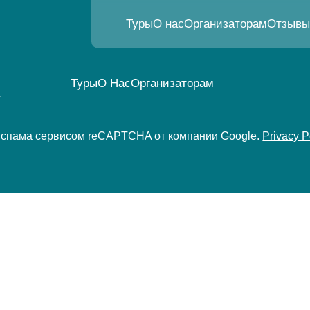
Туры
О нас
Организаторам
Отзывы
Туры
О Нас
Организаторам
х
т спама сервисом reCAPTCHA от компании Google.
Privacy P